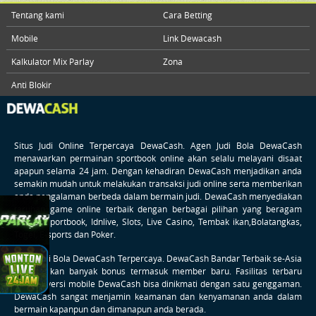
Judi
Tentang kami
Cara Betting
Bola
Online.
Mobile
Link Dewacash
Hak
Cipta
Kalkulator Mix Parlay
Zona
Dilindungi.
Anti Blokir
Situs Judi Online Terpercaya
DewaCash
. Agen Judi Bola DewaCash
menawarkan permainan sportbook online akan selalu melayani disaat
apapun selama 24 jam. Dengan kehadiran DewaCash menjadikan anda
semakin mudah untuk melakukan transaksi judi online serta memberikan
anda pengalaman berbeda dalam bermain judi. DewaCash menyediakan
taruhan game online terbaik dengan berbagai pilihan yang beragam
seperti Sportbook, Idnlive, Slots, Live Casino, Tembak ikan,Bolatangkas,
Togel, E-sports dan Poker.
Agen Judi Bola DewaCash Terpercaya. DewaCash Bandar Terbaik se-Asia
memberikan banyak bonus termasuk member baru. Fasilitas terbaru
aplikasi versi mobile DewaCash bisa dinikmati dengan satu genggaman.
DewaCash sangat menjamin keamanan dan kenyamanan anda dalam
bermain kapanpun dan dimanapun anda berada.