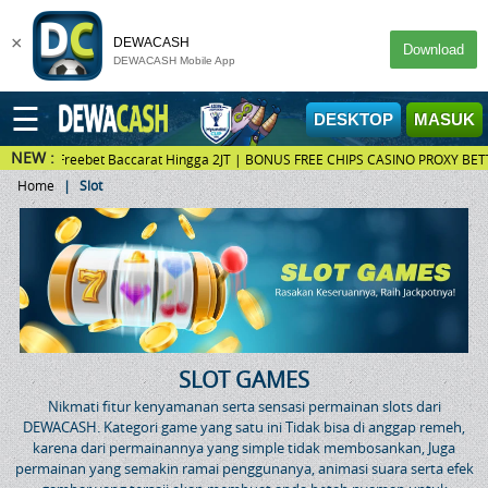
×
DEWACASH
Download
DEWACASH Mobile App
☰
DESKTOP
MASUK
NEW :
 | Bonus Freebet Baccarat Hingga 2JT | BONUS FREE CHIPS CASINO PROXY BE
DAFTAR
MASUK
Home
Slot
Beranda
Deposit
Games
PROMO
SLOT GAMES
Sportbook
Nikmati fitur kenyamanan serta sensasi permainan slots dari
PROMO
DEWACASH. Kategori game yang satu ini Tidak bisa di anggap remeh,
E-Sport
karena dari permainannya yang simple tidak membosankan, Juga
permainan yang semakin ramai penggunanya, animasi suara serta efek
PROMO