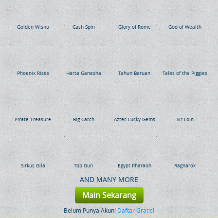
Arcade
Golden Wisnu
Cash Spin
Glory of Rome
God of Wealth
Promosi
Referral
Phoenix Rises
Harta Ganesha
Tahun Baruan
Tales of the Piggies
VIP
Member
Lainnya
Pirate Treasure
Big Catch
Aztec Lucky Gems
Sir Loin
VERSI DESKTOP
©
Sirkus Gila
Top Gun
Egypt Pharaoh
Ragnarok
DEWACASH
Situs
AND MANY MORE
Website
Main Sekarang
Bandar
Agen
Belum Punya Akun!
Daftar Gratis!
Taruhan